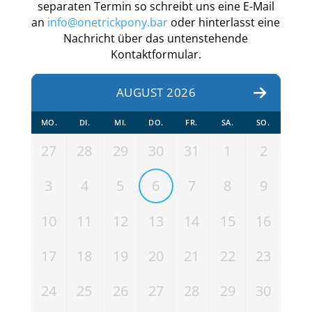
separaten Termin so schreibt uns eine E-Mail
an
info@onetrickpony.bar
oder hinterlasst eine
Nachricht über das untenstehende
Kontaktformular.
AUGUST 2026
MO.
DI.
MI.
DO.
FR.
SA.
SO.
27
28
29
30
31
1
2
3
4
5
6
7
8
9
10
11
12
13
14
15
16
17
18
19
20
21
22
23
24
25
26
27
28
29
30